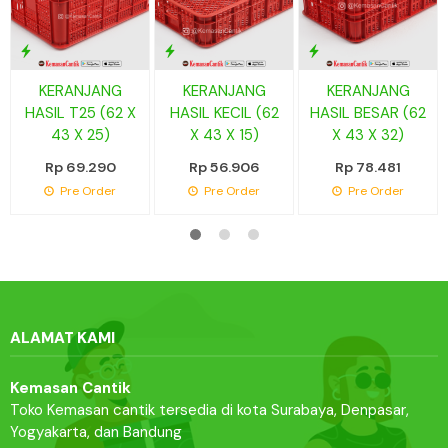
KERANJANG
KERANJANG
KERANJANG
HASIL T25 (62 X
HASIL KECIL (62
HASIL BESAR (62
43 X 25)
X 43 X 15)
X 43 X 32)
Rp 69.290
Rp 56.906
Rp 78.481
Pre Order
Pre Order
Pre Order
ALAMAT KAMI
Kemasan Cantik
Toko Kemasan cantik tersedia di kota Surabaya, Denpasar,
Yogyakarta, dan Bandung