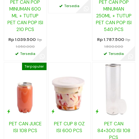
PET CAN POP
PET CAN POP
Tersedia
MINUMAN 600
MINUMAN
ML + TUTUP
250ML + TUTUP
PET CAN POP ISI
PET CAN POP ISI
210 PCS
540 PCS
Rp 1.039.500
Rp 1.787.500
Rp
Rp
1.050.000
1.800.000
Tersedia
Tersedia
Terpopuler
PET CAN JUICE
PET CUP 8 OZ
PET CAN
ISI 108 PCS
ISI 600 PCS
84×300 ISI 108
PCS