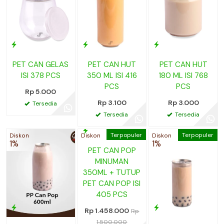
PET CAN GELAS
PET CAN HUT
PET CAN HUT
ISI 378 PCS
350 ML ISI 416
180 ML ISI 768
PCS
PCS
Rp 5.000
Rp 3.100
Rp 3.000
Tersedia
Tersedia
Tersedia
Terpopuler
Terpopuler
Diskon
Diskon
Diskon
1%
3%
1%
PET CAN POP
MINUMAN
350ML + TUTUP
PET CAN POP ISI
405 PCS
Rp 1.458.000
Rp
1.500.000