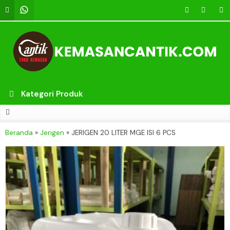
Kategori Produk
Beranda
»
Jerigen
»
JERIGEN 20 LITER MGE ISI 6 PCS