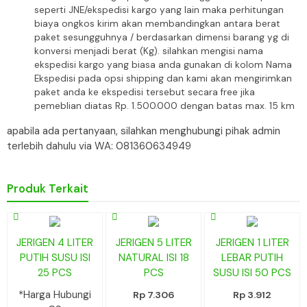
seperti JNE/ekspedisi kargo yang lain maka perhitungan
biaya ongkos kirim akan membandingkan antara berat
paket sesungguhnya / berdasarkan dimensi barang yg di
konversi menjadi berat (Kg). silahkan mengisi nama
ekspedisi kargo yang biasa anda gunakan di kolom Nama
Ekspedisi pada opsi shipping dan kami akan mengirimkan
paket anda ke ekspedisi tersebut secara free jika
pemeblian diatas Rp. 1.500.000 dengan batas max. 15 km
apabila ada pertanyaan, silahkan menghubungi pihak admin
terlebih dahulu via WA: 081360634949
Produk Terkait
JERIGEN 4 LITER
JERIGEN 5 LITER
JERIGEN 1 LITER
PUTIH SUSU ISI
NATURAL ISI 18
LEBAR PUTIH
25 PCS
PCS
SUSU ISI 50 PCS
*Harga Hubungi
Rp 7.306
Rp 3.912