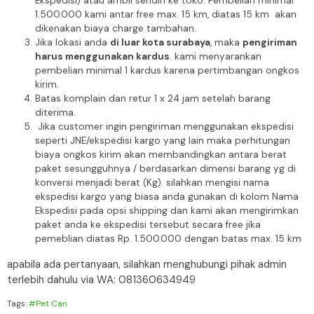
Ekspedisi) atau ambil sendiri ke toko. Pembelian minimal
1.500.000 kami antar free max. 15 km, diatas 15 km akan
dikenakan biaya charge tambahan.
Jika lokasi anda
di luar kota surabaya
, maka
pengiriman
harus menggunakan kardus
. kami menyarankan
pembelian minimal 1 kardus karena pertimbangan ongkos
kirim.
Batas komplain dan retur 1 x 24 jam setelah barang
diterima.
Jika customer ingin pengiriman menggunakan ekspedisi
seperti JNE/ekspedisi kargo yang lain maka perhitungan
biaya ongkos kirim akan membandingkan antara berat
paket sesungguhnya / berdasarkan dimensi barang yg di
konversi menjadi berat (Kg). silahkan mengisi nama
ekspedisi kargo yang biasa anda gunakan di kolom Nama
Ekspedisi pada opsi shipping dan kami akan mengirimkan
paket anda ke ekspedisi tersebut secara free jika
pemeblian diatas Rp. 1.500.000 dengan batas max. 15 km
apabila ada pertanyaan, silahkan menghubungi pihak admin
terlebih dahulu via WA: 081360634949
Tags:
#Pet Can