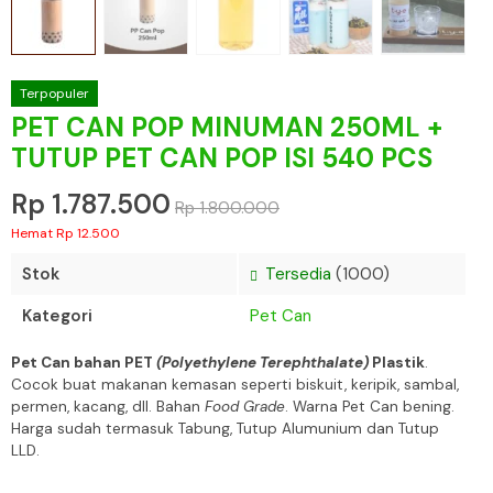
Terpopuler
PET CAN POP MINUMAN 250ML +
TUTUP PET CAN POP ISI 540 PCS
Rp 1.787.500
Rp 1.800.000
Hemat Rp 12.500
Stok
Tersedia
(1000)
Kategori
Pet Can
Pet Can bahan PET
(Polyethylene Terephthalate)
Plastik
.
Cocok buat makanan kemasan seperti biskuit, keripik, sambal,
permen, kacang, dll. Bahan
Food Grade
. Warna Pet Can bening.
Harga sudah termasuk Tabung, Tutup Alumunium dan Tutup
LLD.