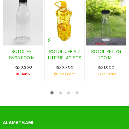
BOTOL PET
BOTOL CERIA 2
BOTOL PET YG
BV38 500 ML
LITER ISI 40 PCS
200 ML
Rp 3.250
Rp 5.700
Rp 1.800
Habis
Pre Order
Pre Order
ALAMAT KAMI