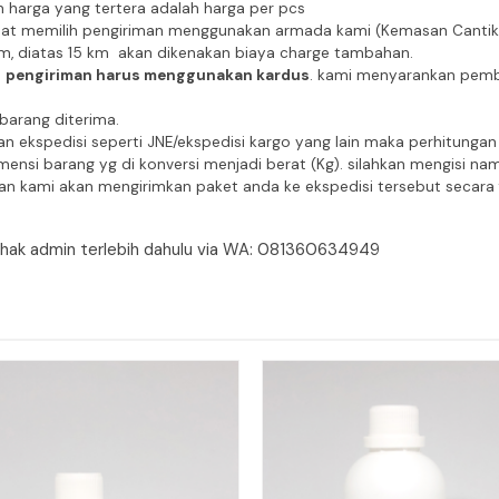
an harga yang tertera adalah harga per pcs
pat memilih pengiriman menggunakan armada kami (Kemasan Cantik Ek
km, diatas 15 km akan dikenakan biaya charge tambahan.
a
pengiriman harus menggunakan kardus
. kami menyarankan pembe
 barang diterima.
n ekspedisi seperti JNE/ekspedisi kargo yang lain maka perhitung
ensi barang yg di konversi menjadi berat (Kg). silahkan mengisi na
n kami akan mengirimkan paket anda ke ekspedisi tersebut secara f
pihak admin terlebih dahulu via WA: 081360634949