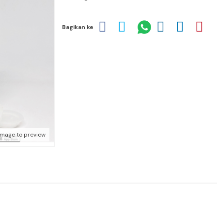
Bagikan ke
image to preview