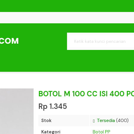
I 50 PCS
ML ISI 100 PCS
I 100 PCS
L ISI 50 PCS TUTUP CENTEL
 ML HMP ISI 150 PCS
0 ML) + TUTUP PET CAN DIA 84 +
I 75 PCS
BOTOL M 100 CC ISI 400 P
Rp 1.345
Stok
Tersedia
(400)
Kategori
Botol PP