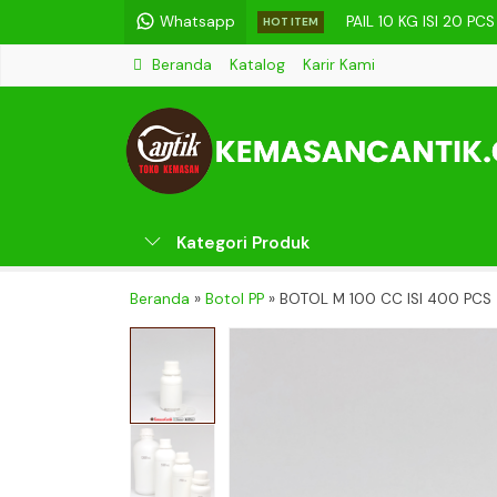
Whatsapp
PAIL 10 KG ISI 20 PCS
HOT ITEM
Beranda
Katalog
Karir Kami
BOTOL AKI 1 LITER IS
BOTOL GINSENG 150 
BOTOL AIR 600 ML IS
TOPLES POLOS 600 M
Kategori Produk
TOPLES JAR KACA 330
PET CAN 84 X 110 (55
Beranda
»
Botol PP
»
BOTOL M 100 CC ISI 400 PCS
BOTOL M 1000 CC IS