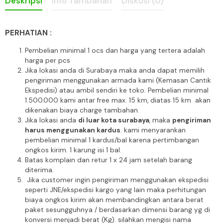
Deskripsi
Info Tambahan
Diskusi (0)
PERHATIAN :
Pembelian minimal 1 ocs dan harga yang tertera adalah
harga per pcs
Jika lokasi anda di Surabaya maka anda dapat memilih
pengiriman menggunakan armada kami (Kemasan Cantik
Ekspedisi) atau ambil sendiri ke toko. Pembelian minimal
1.500.000 kami antar free max. 15 km, diatas 15 km akan
dikenakan biaya charge tambahan.
Jika lokasi anda
di luar kota surabaya
, maka
pengiriman
harus menggunakan kardus
. kami menyarankan
pembelian minimal 1 kardus/bal karena pertimbangan
ongkos kirim. 1 karung isi 1 bal.
Batas komplain dan retur 1 x 24 jam setelah barang
diterima.
Jika customer ingin pengiriman menggunakan ekspedisi
seperti JNE/ekspedisi kargo yang lain maka perhitungan
biaya ongkos kirim akan membandingkan antara berat
paket sesungguhnya / berdasarkan dimensi barang yg di
konversi menjadi berat (Kg). silahkan mengisi nama