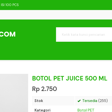
ISI 100 PCS
MP
 ML
ISI 50 PCS
162 PCS
SI 200 PCS
 ISI 50 PCS
ARE 1 LITER
BOTOL PET JUICE 500 ML
Rp 2.750
Stok
Tersedia
(255)
Kategori
Botol PET