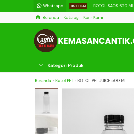
Whatsapp
BOTOL SAOS 620 ML 
HOT ITEM
Beranda
Katalog
Karir Kami
JAR KACA 500 ML H
Jar Toples Kaca 190
BOTOL BOLA 350 ML 
PET CAN 84x200 ISI 
Kategori Produk
BOTOL JELLY 50 ML I
BOTOL YAHUT 250 ML
Beranda
»
Botol PET
»
BOTOL PET JUICE 500 ML
BOTOL PET JUICE SQU