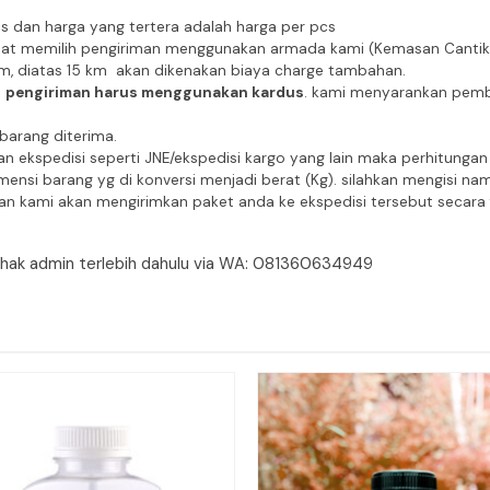
cs dan harga yang tertera adalah harga per pcs
pat memilih pengiriman menggunakan armada kami (Kemasan Cantik Ek
km, diatas 15 km akan dikenakan biaya charge tambahan.
a
pengiriman harus menggunakan kardus
. kami menyarankan pembe
 barang diterima.
n ekspedisi seperti JNE/ekspedisi kargo yang lain maka perhitung
ensi barang yg di konversi menjadi berat (Kg). silahkan mengisi na
n kami akan mengirimkan paket anda ke ekspedisi tersebut secara f
pihak admin terlebih dahulu via WA: 081360634949