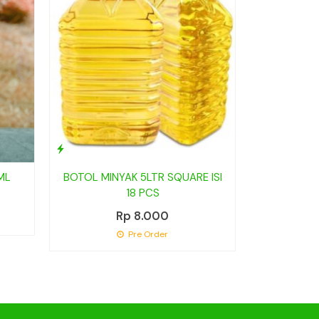
ML
BOTOL MINYAK 5LTR SQUARE ISI
BOTOL AIR
18 PCS
Rp 8.000
Pre Order