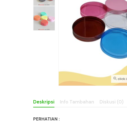
click 
Deskripsi
Info Tambahan
Diskusi (0)
PERHATIAN :