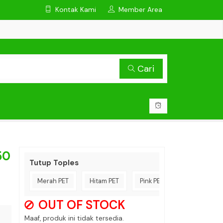
Kontak Kami
Member Area
Cari
50
Tutup Toples
Merah PET
Hitam PET
Pink PET
Natural PET
OUT OF STOCK
Maaf, produk ini tidak tersedia.