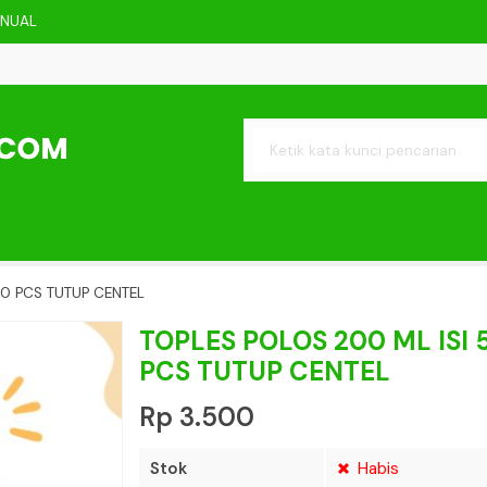
ANUAL
 ML
ML
 ISI 6 PCS
YPE A
ISI 100 PCS
50 PCS TUTUP CENTEL
JANG NATURAL ISI 60 PCS
TOPLES POLOS 200 ML ISI 
PCS TUTUP CENTEL
Rp 3.500
Stok
Habis