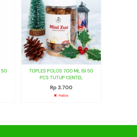
 50
TOPLES POLOS 700 ML ISI 50
TOPLES P
PCS TUTUP CENTEL
PCS 
Rp 3.700
Habis