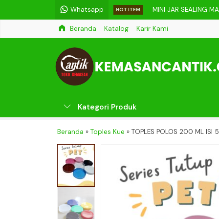
Whatsapp
MINI JAR SEALING M
HOT ITEM
Beranda
Katalog
Karir Kami
Jar Toples Kaca 500
BOTOL PET YG 200 
JERIGEN 20 LITER MGE
MESIN JAR SEALING T
Kategori Produk
BOTOL JUICE 500 ML 
JAR KACA 120 ML
Beranda
»
Toples Kue
»
TOPLES POLOS 200 ML ISI 
JERIGEN 1 LITER PAN