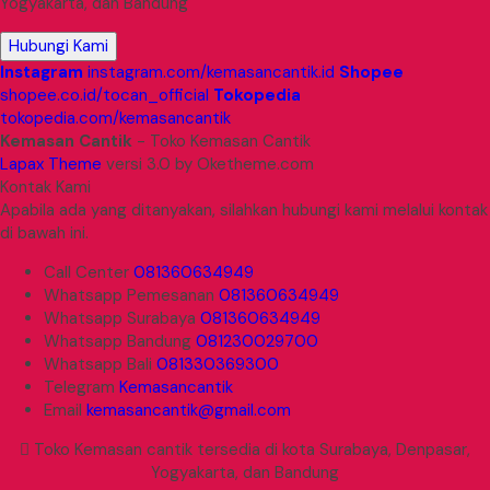
Yogyakarta, dan Bandung
Hubungi Kami
Instagram
instagram.com/kemasancantik.id
Shopee
shopee.co.id/tocan_official
Tokopedia
tokopedia.com/kemasancantik
Kemasan Cantik
- Toko Kemasan Cantik
Lapax Theme
versi 3.0 by Oketheme.com
Kontak Kami
Apabila ada yang ditanyakan, silahkan hubungi kami melalui kontak
di bawah ini.
Call Center
081360634949
Whatsapp
Pemesanan
081360634949
Whatsapp
Surabaya
081360634949
Whatsapp
Bandung
081230029700
Whatsapp
Bali
081330369300
Telegram
Kemasancantik
Email
kemasancantik@gmail.com
Toko Kemasan cantik tersedia di kota Surabaya, Denpasar,
Yogyakarta, dan Bandung