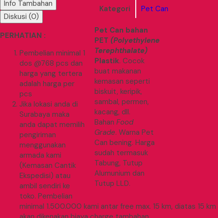
Info Tambahan
Kategori
Pet Can
Diskusi (0)
Pet Can bahan
PERHATIAN :
PET
(Polyethylene
Terephthalate)
Pembelian minimal 1
Plastik
. Cocok
dos @768 pcs dan
buat makanan
harga yang tertera
kemasan seperti
adalah harga per
biskuit, keripik,
pcs
sambal, permen,
Jika lokasi anda di
kacang, dll.
Surabaya maka
Bahan
Food
anda dapat memilih
Grade
. Warna Pet
pengiriman
Can bening. Harga
menggunakan
sudah termasuk
armada kami
Tabung, Tutup
(Kemasan Cantik
Alumunium dan
Ekspedisi) atau
Tutup LLD.
ambil sendiri ke
toko. Pembelian
minimal 1.500.000 kami antar free max. 15 km, diatas 15 km
akan dikenakan biaya charge tambahan.