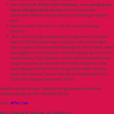
Jika lokasi anda
di luar kota surabaya
, maka
pengiriman
harus menggunakan kardus
. kami menyarankan
pembelian minimal 1 kardus karena pertimbangan ongkos
kirim.
Batas komplain dan retur 1 x 24 jam setelah barang
diterima.
Jika customer ingin pengiriman menggunakan ekspedisi
seperti JNE/ekspedisi kargo yang lain maka perhitungan
biaya ongkos kirim akan membandingkan antara berat paket
sesungguhnya / berdasarkan dimensi barang yg di konversi
menjadi berat (Kg). silahkan mengisi nama ekspedisi kargo
yang biasa anda gunakan di kolom Nama Ekspedisi pada
opsi shipping dan kami akan mengirimkan paket anda ke
ekspedisi tersebut secara free jika pemeblian diatas Rp.
1.500.000 dengan batas max. 15 km
apabila ada pertanyaan, silahkan menghubungi pihak admin
terlebih dahulu via WA: 081360634949
Tags:
#Pet Can
PET CAN HUT 180 ML ISI 768 PCS