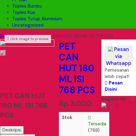
Toples Bumbu
Toples Kue
Toples Tutup Aluminium
Uncategorized
Beranda
»
Pet Can
»
PET CAN HUT 180 ML ISI 768 PCS
click image to preview
PET
Pesan
CAN
via
Whatsapp
HUT 180
Pemesanan
ML ISI
lebih cepat!
Pesan
768 PCS
Disini
PET CAN HUT
Bagikan ke
Rp 3.000
180 ML ISI 768
PCS
Stok
Tersedia
Deskripsi
(768)