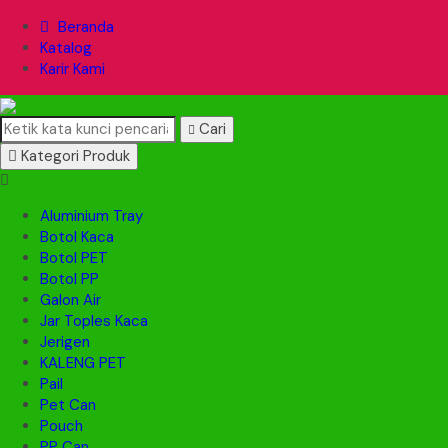
Beranda
Katalog
Karir Kami
Cari
Kategori Produk
Aluminium Tray
Botol Kaca
Botol PET
Botol PP
Galon Air
Jar Toples Kaca
Jerigen
KALENG PET
Pail
Pet Can
Pouch
PP Can